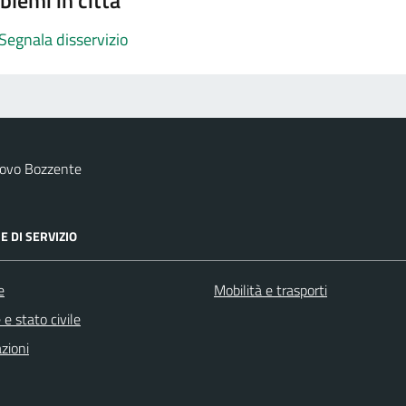
blemi in città
Segnala disservizio
uovo Bozzente
E DI SERVIZIO
e
Mobilità e trasporti
e stato civile
zioni