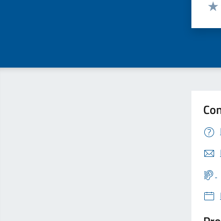
Valut
Valu
Con