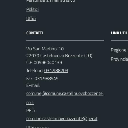
Politici
Uffici
CONTATTI
LINK UTIL
Via San Martino, 10
Regione 
22070 Castelnuovo Bozzente (CO)
Provinci
C.F. 00596040139
Telefono:
031.988203
Fax: 031.988545
E-mail:
PEC:
Uffici e orari