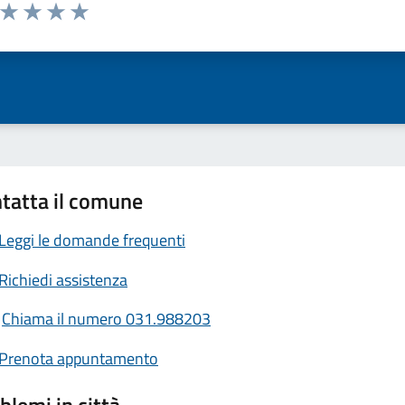
a da 1 a 5 stelle la pagina
ta 1 stelle su 5
Valuta 2 stelle su 5
Valuta 3 stelle su 5
Valuta 4 stelle su 5
Valuta 5 stelle su 5
tatta il comune
Leggi le domande frequenti
Richiedi assistenza
Chiama il numero 031.988203
Prenota appuntamento