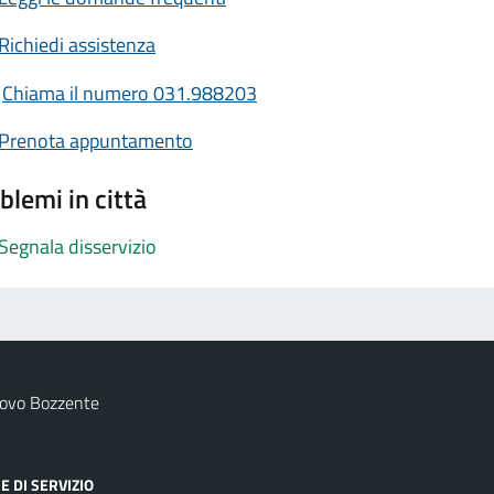
Richiedi assistenza
Chiama il numero 031.988203
Prenota appuntamento
blemi in città
Segnala disservizio
uovo Bozzente
E DI SERVIZIO