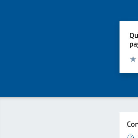
Qu
pa
Valut
Valu
Con