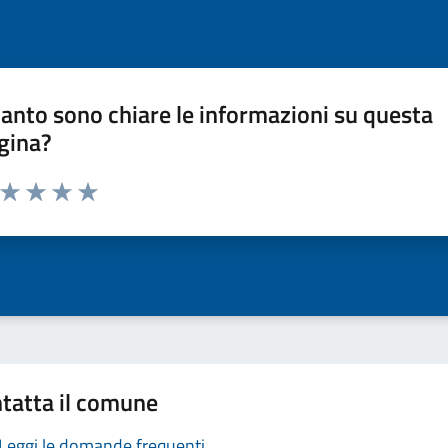
anto sono chiare le informazioni su questa
gina?
a da 1 a 5 stelle la pagina
ta 1 stelle su 5
Valuta 2 stelle su 5
Valuta 3 stelle su 5
Valuta 4 stelle su 5
Valuta 5 stelle su 5
tatta il comune
Leggi le domande frequenti