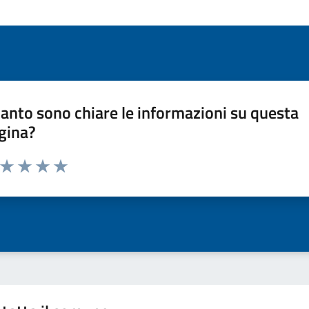
anto sono chiare le informazioni su questa
gina?
a da 1 a 5 stelle la pagina
ta 1 stelle su 5
Valuta 2 stelle su 5
Valuta 3 stelle su 5
Valuta 4 stelle su 5
Valuta 5 stelle su 5