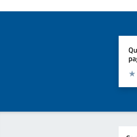
Qu
pa
Valut
Valu