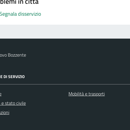
blemi in città
Segnala disservizio
uovo Bozzente
E DI SERVIZIO
e
Mobilità e trasporti
e stato civile
zioni