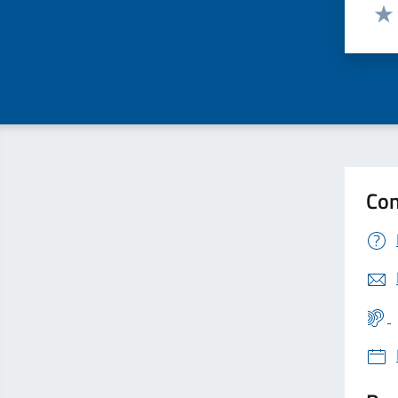
Valut
Valu
Con